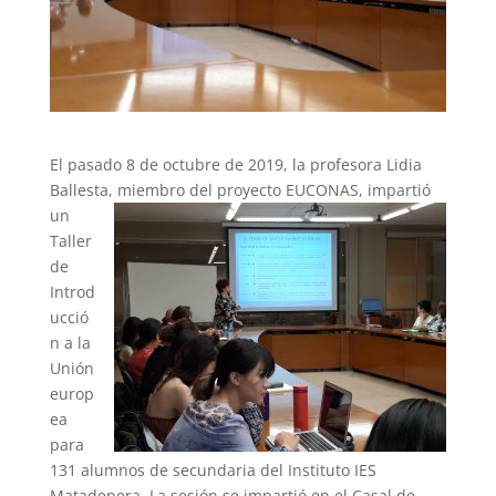
El pasado 8 de octubre de 2019, la ​profesora Lidia
Ballesta, miembro del proyecto EUCONAS,
impartió
un
Taller
de
Introd
ucció
n a la
Unión
europ
ea
para
131 alumnos de secundaria del Instituto IES
Matadepera. La sesión se impartió en el Casal de