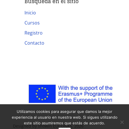
Búsqueda en el sitio
Inicio
Cursos
Registro
Contacto
Utilizamos cookies para asegurar que damos la mejor
experiencia al usuario en nuestra web. Si sigues utilizando
este sitio asumiremos que estás de acuerdo.
Designed by showin EUCONAS. 2026